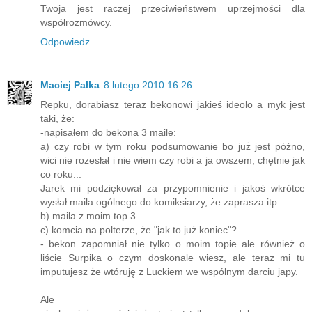
Twoja jest raczej przeciwieństwem uprzejmości dla
współrozmówcy.
Odpowiedz
Maciej Pałka
8 lutego 2010 16:26
Repku, dorabiasz teraz bekonowi jakieś ideolo a myk jest
taki, że:
-napisałem do bekona 3 maile:
a) czy robi w tym roku podsumowanie bo już jest późno,
wici nie rozesłał i nie wiem czy robi a ja owszem, chętnie jak
co roku...
Jarek mi podziękował za przypomnienie i jakoś wkrótce
wysłał maila ogólnego do komiksiarzy, że zaprasza itp.
b) maila z moim top 3
c) komcia na polterze, że "jak to już koniec"?
- bekon zapomniał nie tylko o moim topie ale również o
liście Surpika o czym doskonale wiesz, ale teraz mi tu
imputujesz że wtóruję z Luckiem we wspólnym darciu japy.
Ale