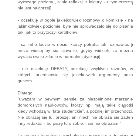
wyższego poziomu, a nie refleksji z lektury - z tym zresztą
nie jest najgorzej]
- oczekuję w ogóle jakiejkolwiek rozmowy o komiksie - na
jakimkolwiek poziomie, byle nie sprowadzało się do pisania
tak, jak to przytoczył karolkonw
- są imho ludzie w necie, którzy potrafią tak rozmawiać [i
może więcej by się ujawniło, gdyby widzieli, że można
wyrazić swoje zdanie w normalnej dyskusji]
- nie oczekuję DEBATY, oczekuję zwykłych rozmów, w
których przedstawia się jakiekolwiek argumenty poza
gustem
Dlatego:
"uważam w pewnym sensie za niespełnione marzenie
domorosłych naukowców, którzy np. mają takie ciągotki
kiedy wchodzą w "lata studenckie", a później im przechodzi.
Nie obrażaj się tu, proszę, ani niech nie obraża się żaden
inny redaktor - bo piszę tu o sobie. I się nie obrażam."
To znowu internetowa psychologia sprowadzana do własnej