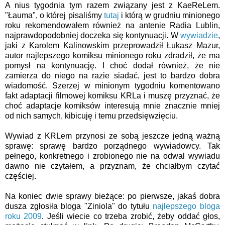
A nius tygodnia tym razem związany jest z KaeReLem.
"Łauma", o której pisaliśmy
tutaj
i którą w grudniu minionego
roku rekomendowałem również na antenie Radia Lublin,
najprawdopodobniej doczeka się kontynuacji. W
wywiadzie
,
jaki z Karolem Kalinowskim przeprowadził Łukasz Mazur,
autor najlepszego komiksu minionego roku zdradził, że ma
pomysł na kontynuację. I choć dodał również, że nie
zamierza do niego na razie siadać, jest to bardzo dobra
wiadomość. Szerzej w minionym tygodniu komentowano
fakt adaptacji filmowej komiksu KRLa i muszę przyznać, że
choć adaptacje komiksów interesują mnie znacznie mniej
od nich samych, kibicuję i temu przedsięwzięciu.
Wywiad z KRLem przynosi ze sobą jeszcze jedną ważną
sprawę: sprawę bardzo porządnego wywiadowcy. Tak
pełnego, konkretnego i zrobionego nie na odwal wywiadu
dawno nie czytałem, a przyznam, że chciałbym czytać
częściej.
Na koniec dwie sprawy bieżące: po pierwsze, jakaś dobra
dusza zgłosiła bloga "Ziniola" do tytułu
najlepszego bloga
roku 2009
. Jeśli wiecie co trzeba zrobić, żeby oddać głos,