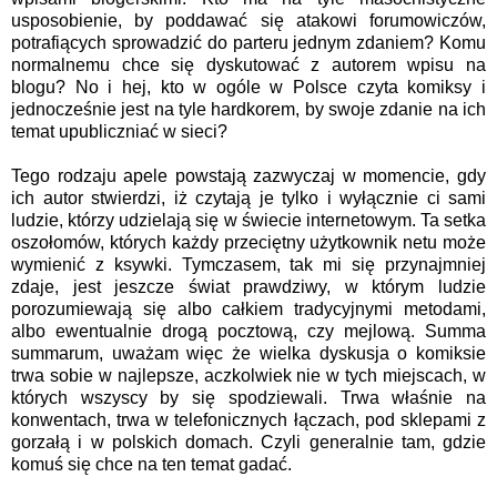
usposobienie, by poddawać się atakowi forumowiczów,
potrafiących sprowadzić do parteru jednym zdaniem? Komu
normalnemu chce się dyskutować z autorem wpisu na
blogu?
No i hej, kto w ogóle w Polsce czyta komiksy i
jednocześnie jest na tyle hardkorem, by swoje zdanie na ich
temat upubliczniać w sieci?
Tego rodzaju apele powstają zazwyczaj w momencie, gdy
ich autor stwierdzi, iż czytają je tylko i wyłącznie ci sami
ludzie, którzy udzielają się w świecie internetowym. Ta setka
oszołomów, których każdy przeciętny użytkownik netu może
wymienić z ksywki. Tymczasem, tak mi się przynajmniej
zdaje, jest jeszcze świat prawdziwy, w którym ludzie
porozumiewają się albo całkiem tradycyjnymi metodami,
albo ewentualnie drogą pocztową, czy mejlową. Summa
summarum, uważam więc że wielka dyskusja o komiksie
trwa sobie w najlepsze, aczkolwiek nie w tych miejscach, w
których wszyscy by się spodziewali. Trwa właśnie na
konwentach, trwa w telefonicznych łączach, pod sklepami z
gorzałą i w polskich domach. Czyli generalnie tam, gdzie
komuś się chce na ten temat gadać.