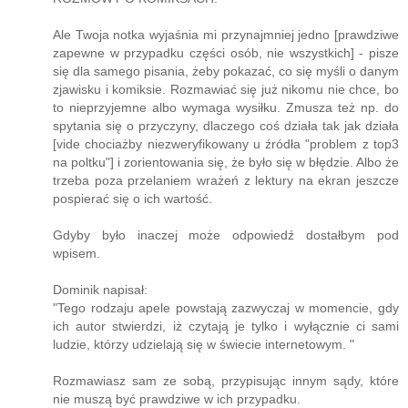
Ale Twoja notka wyjaśnia mi przynajmniej jedno [prawdziwe
zapewne w przypadku części osób, nie wszystkich] - pisze
się dla samego pisania, żeby pokazać, co się myśli o danym
zjawisku i komiksie. Rozmawiać się już nikomu nie chce, bo
to nieprzyjemne albo wymaga wysiłku. Zmusza też np. do
spytania się o przyczyny, dlaczego coś działa tak jak działa
[vide chociażby niezweryfikowany u źródła "problem z top3
na poltku"] i zorientowania się, że było się w błędzie. Albo że
trzeba poza przelaniem wrażeń z lektury na ekran jeszcze
pospierać się o ich wartość.
Gdyby było inaczej może odpowiedź dostałbym pod
wpisem.
Dominik napisał:
"Tego rodzaju apele powstają zazwyczaj w momencie, gdy
ich autor stwierdzi, iż czytają je tylko i wyłącznie ci sami
ludzie, którzy udzielają się w świecie internetowym. "
Rozmawiasz sam ze sobą, przypisując innym sądy, które
nie muszą być prawdziwe w ich przypadku.