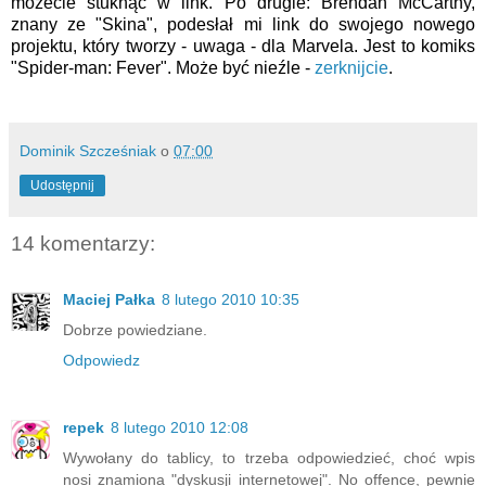
możecie stuknąć w link. Po drugie: Brendan McCarthy,
znany ze "Skina", podesłał mi link do swojego nowego
projektu, który tworzy - uwaga - dla Marvela. Jest to komiks
"Spider-man: Fever". Może być nieźle -
zerknijcie
.
Dominik Szcześniak
o
07:00
Udostępnij
14 komentarzy:
Maciej Pałka
8 lutego 2010 10:35
Dobrze powiedziane.
Odpowiedz
repek
8 lutego 2010 12:08
Wywołany do tablicy, to trzeba odpowiedzieć, choć wpis
nosi znamiona "dyskusji internetowej". No offence, pewnie