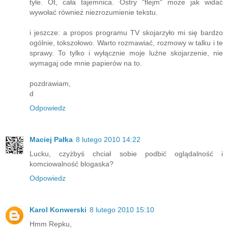
tyle. Ot, cała tajemnica. Ostry "flejm" może jak widać
wywołać również niezrozumienie tekstu.
i jeszcze: a propos programu TV skojarzyło mi się bardzo
ogólnie, tokszołowo. Warto rozmawiać, rozmowy w talku i te
sprawy. To tylko i wyłącznie moje luźne skojarzenie, nie
wymagaj ode mnie papierów na to.
pozdrawiam,
d
Odpowiedz
Maciej Pałka
8 lutego 2010 14:22
Lucku, czyżbyś chciał sobie podbić oglądalność i
komciowalność blogaska?
Odpowiedz
Karol Konwerski
8 lutego 2010 15:10
Hmm Repku,