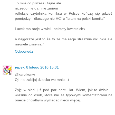
To miłe co piszesz i fajne ale...
niczego nie da i nie zmieni
refleksje czytelnika komiksu w Polsce kończą się gdzieś
pomiędzy -"dlaczego nie HC" a "sram na polski komiks"
Lucek ma racje w wielu neistety kwestaich:/
a najgorsze jest to że to ze ma racje strasznie wkurwia ale
niewiele zmienia:/
Odpowiedz
repek
8 lutego 2010 15:31
@karolkonw
Oj, nie zabijaj dziecka we mnie. :)
Żyję w sieci już pod parunastu lat. Wiem, jak to działa. I
właśnie od osób, które nie są typowymi komentatorami na
onecie chciałbym wymagać nieco więcej.
--