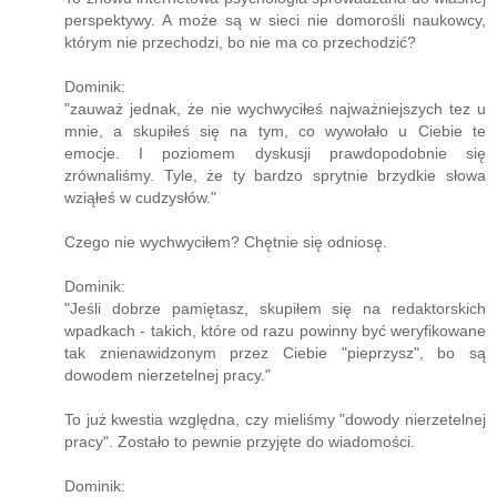
perspektywy. A może są w sieci nie domorośli naukowcy,
którym nie przechodzi, bo nie ma co przechodzić?
Dominik:
"zauważ jednak, że nie wychwyciłeś najważniejszych tez u
mnie, a skupiłeś się na tym, co wywołało u Ciebie te
emocje. I poziomem dyskusji prawdopodobnie się
zrównaliśmy. Tyle, że ty bardzo sprytnie brzydkie słowa
wziąłeś w cudzysłów."
Czego nie wychwyciłem? Chętnie się odniosę.
Dominik:
"Jeśli dobrze pamiętasz, skupiłem się na redaktorskich
wpadkach - takich, które od razu powinny być weryfikowane
tak znienawidzonym przez Ciebie "pieprzysz", bo są
dowodem nierzetelnej pracy."
To już kwestia względna, czy mieliśmy "dowody nierzetelnej
pracy". Zostało to pewnie przyjęte do wiadomości.
Dominik: