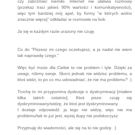
czy zabrzmieć niemiło. Internet nie ułatwia rozmowy
(przekaz traci jakieś 90% wartości i komunikatywności),
więc tym bardziej mój apel, by formy "w których wolno
znacznie więcej" odkładać w rozmowie na bok.
Ja się w każdym razie urażony nie czuję.
Co do "Piszesz mi czego oczekujesz, a ja nadal nie wiem
tak naprawdę czego."
Więc być może dla Ciebie to nie problem i tyle. Dzięki za
uwagi, róbmy swoje. Skoro jednak nie widzisz problemu, a
ktoś widzi, to po co mu udowadniać, że nie ma problemu? :)
Trochę to mi przypomina dyskusje o dyskryminacji [miałem
kilka takich ostatnio]. Ktoś pisze: czuję się
dyskryminowany/widzę, że ktoś jest dyskryminowany.
I dostaje odpowiedź: ja tego nie widzę, więc nie ma
problemu/tak to już jest, wyżej dupy nie podskoczysz.
Przyjmuję do wiadomości, ale się na to nie godzę. :)