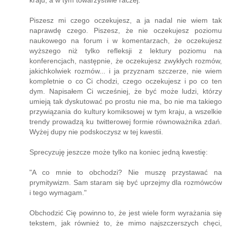
kraju, a w tym towarzystwie raczej.
Piszesz mi czego oczekujesz, a ja nadal nie wiem tak
naprawdę czego. Piszesz, że nie oczekujesz poziomu
naukowego na forum i w komentarzach, że oczekujesz
wyższego niż tylko refleksji z lektury poziomu na
konferencjach, następnie, że oczekujesz zwykłych rozmów,
jakichkolwiek rozmów... i ja przyznam szczerze, nie wiem
kompletnie o co Ci chodzi, czego oczekujesz i po co ten
dym. Napisałem Ci wcześniej, że być może ludzi, którzy
umieją tak dyskutować po prostu nie ma, bo nie ma takiego
przywiązania do kultury komiksowej w tym kraju, a wszelkie
trendy prowadzą ku twitterowej formie równoważnika zdań.
Wyżej dupy nie podskoczysz w tej kwestii.
Sprecyzuję jeszcze może tylko na koniec jedną kwestię:
"A co mnie to obchodzi? Nie muszę przystawać na
prymitywizm. Sam staram się być uprzejmy dla rozmówców
i tego wymagam."
Obchodzić Cię powinno to, że jest wiele form wyrażania się
tekstem, jak również to, że mimo najszczerszych chęci,