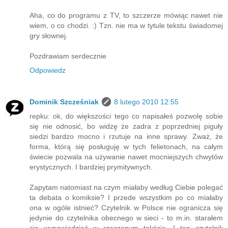
Aha, co do programu z TV, to szczerze mówiąc nawet nie
wiem, o co chodzi. :) Tzn. nie ma w tytule tekstu świadomej
gry słownej.
Pozdrawiam serdecznie
Odpowiedz
Dominik Szcześniak
8 lutego 2010 12:55
repku: ok, do większości tego co napisałeś pozwolę sobie
się nie odnosić, bo widzę że zadra z poprzedniej piguły
siedzi bardzo mocno i rzutuje na inne sprawy. Zważ, że
forma, którą się posługuję w tych felietonach, na całym
świecie pozwala na używanie nawet mocniejszych chwytów
erystycznych. I bardziej prymitywnych.
Zapytam natomiast na czym miałaby według Ciebie polegać
ta debata o komiksie? I przede wszystkim po co miałaby
ona w ogóle istnieć? Czytelnik w Polsce nie ogranicza się
jedynie do czytelnika obecnego w sieci - to m.in. starałem