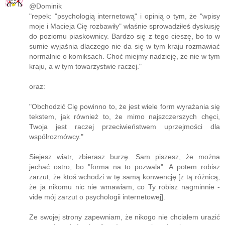
@Dominik
"repek: "psychologią internetową" i opinią o tym, że "wpisy
moje i Macieja Cię rozbawiły" właśnie sprowadziłeś dyskusję
do poziomu piaskownicy. Bardzo się z tego cieszę, bo to w
sumie wyjaśnia dlaczego nie da się w tym kraju rozmawiać
normalnie o komiksach. Choć miejmy nadzieję, że nie w tym
kraju, a w tym towarzystwie raczej."
oraz:
"Obchodzić Cię powinno to, że jest wiele form wyrażania się
tekstem, jak również to, że mimo najszczerszych chęci,
Twoja jest raczej przeciwieństwem uprzejmości dla
współrozmówcy."
Siejesz wiatr, zbierasz burzę. Sam piszesz, że można
jechać ostro, bo "forma na to pozwala". A potem robisz
zarzut, że ktoś wchodzi w tę samą konwencję [z tą różnicą,
że ja nikomu nic nie wmawiam, co Ty robisz nagminnie -
vide mój zarzut o psychologii internetowej].
Ze swojej strony zapewniam, że nikogo nie chciałem urazić