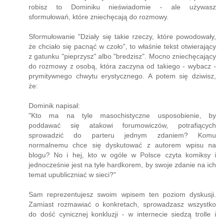
robisz to Dominiku nieświadomie - ale używasz
sformułowań, które zniechęcają do rozmowy.
Sformułowanie "Działy się takie rzeczy, które powodowały,
że chciało się pacnąć w czoło", to właśnie tekst otwierający
z gatunku "pieprzysz" albo "bredzisz". Mocno zniechęcający
do rozmowy z osobą, która zaczyna od takiego - wybacz -
prymitywnego chwytu erystycznego. A potem się dziwisz,
że:
Dominik napisał:
"Kto ma na tyle masochistyczne usposobienie, by
poddawać się atakowi forumowiczów, potrafiących
sprowadzić do parteru jednym zdaniem? Komu
normalnemu chce się dyskutować z autorem wpisu na
blogu? No i hej, kto w ogóle w Polsce czyta komiksy i
jednocześnie jest na tyle hardkorem, by swoje zdanie na ich
temat upubliczniać w sieci?"
Sam reprezentujesz swoim wpisem ten poziom dyskusji.
Zamiast rozmawiać o konkretach, sprowadzasz wszystko
do dość cynicznej konkluzji - w internecie siedzą trolle i