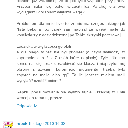
pisałem już wcześniej, że to jest tylko wypadek przy pracy.
Przypomniałem się, bekon wrzucił i luz. Po chuj to znowu
wyciągasz i dorabiasz większą wagę?
Problemem dla mnie było to, że nie ma czegoś takiego jak
"lista bekona" bo Jarek sam napisał że wysłał maile do
komiksiarzy z odziedziczonej po Tobie skrzynki polterowej.
Ludziska w większości go olali
a dla niego to też nie był priorytet (o czym świadczy to
zapomnienie o 2 z 7 osób które odpisały). Tyle. Nie ma
sensu na siłę teraz doszukiwać się klucza i nieprzytomnej
obrony z użyciem koronnego argumentu "trzeba było
zapytać na maila albo gg". To ile jeszcze miałem maili
wysyłać? sześć? osiem?
Repku, podsumowanie nie wyszło fajnie. Przełknij to i nie
wracaj do tematu, proszę.
Odpowiedz
repek
8 lutego 2010 16:32