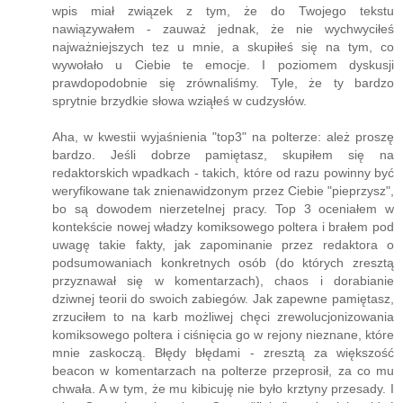
wpis miał związek z tym, że do Twojego tekstu
nawiązywałem - zauważ jednak, że nie wychwyciłeś
najważniejszych tez u mnie, a skupiłeś się na tym, co
wywołało u Ciebie te emocje. I poziomem dyskusji
prawdopodobnie się zrównaliśmy. Tyle, że ty bardzo
sprytnie brzydkie słowa wziąłeś w cudzysłów.
Aha, w kwestii wyjaśnienia "top3" na polterze: ależ proszę
bardzo. Jeśli dobrze pamiętasz, skupiłem się na
redaktorskich wpadkach - takich, które od razu powinny być
weryfikowane tak znienawidzonym przez Ciebie "pieprzysz",
bo są dowodem nierzetelnej pracy. Top 3 oceniałem w
kontekście nowej władzy komiksowego poltera i brałem pod
uwagę takie fakty, jak zapominanie przez redaktora o
podsumowaniach konkretnych osób (do których zresztą
przyznawał się w komentarzach), chaos i dorabianie
dziwnej teorii do swoich zabiegów. Jak zapewne pamiętasz,
zrzuciłem to na karb możliwej chęci zrewolucjonizowania
komiksowego poltera i ciśnięcia go w rejony nieznane, które
mnie zaskoczą. Błędy błędami - zresztą za większość
beacon w komentarzach na polterze przeprosił, za co mu
chwała. A w tym, że mu kibicuję nie było krztyny przesady. I