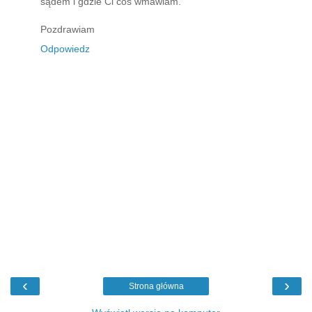
sądem i gdzie Ci coś wmawiam.
Pozdrawiam
Odpowiedz
‹
›
Strona główna