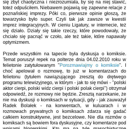
się zbyt chaotyczna i niezrozumiała, by się na niej stawić,
toteż odpuściłem. Niebawem pojawią się zapewne relacje z
poznańskiej imprezy. Póki co, pierwsze opinie głoszą, że
towarzysko było super. Czyli tak jak zawsze w kwestii
imprez integracyjnych. W cieniu Ligatury, w internecie, też
się działo. Działy się takie rzeczy, które powodowały, że
chciało się pacnąć w czoło, ale też takie, które napawały
optymizmem.
Przede wszystkim na tapecie była dyskusja o komiksie.
Temat poruszył repek na polterze dnia 04.02.2010 roku w
felietonie zatytułowanym "
Porozmawiajmy o komiksie
". I
choć apelował o rozmowę, to już w komentarzach do
felietonu (tytułem nawiązującego zresztą do drętwego
programu telewizyjnego, w którym - jak to się mówi - "polski
aktor cierpi, polski widz cierpi i polski polak cierpi") otrzymał
odpowiedź, że rozmowy nie będzie. Zresztą narzekanie, że
nie ma dyskusji o komiksach w sytuacji, gdy - jak zauważył
Radek Bolałek - na konwentach, w kuluarach i w
rozmowach prywatnych o komiksach zdarza się gadać
całkiem konstruktywne, jest bezcelowe. Nie dla rozmów o
komiksach są bowiem fora dyskusyjne, czy komentarze pod
wpisami blogerskimi. Kto ma na tyle masochistyczne