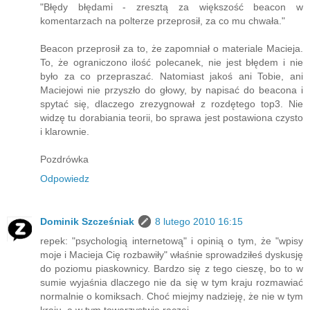
"Błędy błędami - zresztą za większość beacon w
komentarzach na polterze przeprosił, za co mu chwała."
Beacon przeprosił za to, że zapomniał o materiale Macieja.
To, że ograniczono ilość polecanek, nie jest błędem i nie
było za co przepraszać. Natomiast jakoś ani Tobie, ani
Maciejowi nie przyszło do głowy, by napisać do beacona i
spytać się, dlaczego zrezygnował z rozdętego top3. Nie
widzę tu dorabiania teorii, bo sprawa jest postawiona czysto
i klarownie.
Pozdrówka
Odpowiedz
Dominik Szcześniak
8 lutego 2010 16:15
repek: "psychologią internetową" i opinią o tym, że "wpisy
moje i Macieja Cię rozbawiły" właśnie sprowadziłeś dyskusję
do poziomu piaskownicy. Bardzo się z tego cieszę, bo to w
sumie wyjaśnia dlaczego nie da się w tym kraju rozmawiać
normalnie o komiksach. Choć miejmy nadzieję, że nie w tym