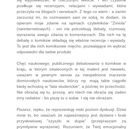
się wypowiedzieć w rzeczonym tekście. I ten czytelnik
posiłkuje się recenzjami, relacjami i wywiadami, które
przeczyta na blogach i serwisach. Z tego co wiem - a zanim
zarzucisz mi, że rozmawiam sam ze sobą, to dodam, że
opieram moje zdanie na opiniach czytelników "Ziniola"
(nieinternetowych) - oni nie potrzebują debaty, rozmowy,
wyrażania swego zdania w komentarzach. Dla nich na tę
debatę o komiksie składają się właśnie recenzje i wywiady.
To jest dla nich komiksowe mięcho, pozwalające im wybrać
odpowiedni dla siebie produkt.
Chęć naukowego, publicznego debatowania o komiksie w
kraju, w którym oświeconych w tej materii jest niewielu,
uważam w pewnym sensie za niespełnione marzenie
domorosłych naukowców, którzy np. mają takie ciągotki
kiedy wchodzą w "lata studenckie", a później im przechodzi.
Nie obrażaj się tu, proszę, ani niech nie obraża się żaden
inny redaktor - bo piszę tu o sobie. I się nie obrażam.
Piszesz, repku, że reprezentuję niski poziom dyskusji. Dziwi
mnie to, bo uważam że najważniejszy jest dystans i brak
przysłowiowej "szyszki w dupie" (przepraszam za
prymitywne wyrażenie). Rozumiem, że Twój emocjonalny