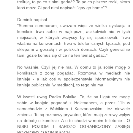
trollują, to po co z nimi gadać? To po co piszesz recki, skoro
ktoś może Ci pod nimi napisać: "gay go home"?
Dominik napisał:
"Summa summarum, uważam więc że wielka dyskusja o
komiksie trwa sobie w najlepsze, aczkolwiek nie w tych
miejscach, w których wszyscy by się spodziewali. Trwa
właśnie na konwentach, trwa w telefonicznych łączach, pod
sklepami z gorzałą i w polskich domach. Czyli generalnie
tam, gdzie komuś się chce na ten temat gadać."
No właśnie. Czyli jej nie ma. W domu to ja sobie mogę o
komiksach z żoną pogadać. Rozmowa w mediach nie
istnieje - a jak coś w społeczeństwie informacyjnym nie
istnieje publicznie [w mediach], to tego nie ma.
W kwestii uwag Radka Bolałka. To, że na Ligaturze mogę
sobie w knajpie pogadać z Holcmanem, a przez 11h w
samochodzie z Wabikiem i Kaczanowskim, też niewiele
zmienia. To są rozmowy prywatne, które mają zerowy wpływ
na debatę o komiksie. A o to chodzi w moim felietonie - O
NISKI POZIOM I BARDZO OGRANICZONY ZASIĘG
ROZMOWY O KOMIKSACH.