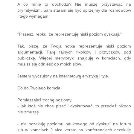
A co mnie to obchodzi? Nie muszę przystawać na
prymitywizm. Sam staram się być uprzejmy dla rozmówców
i tego wymagam.
"Piszesz, repku, że reprezentuję niski poziom dyskusji."
Tak, piszę, że Twoja notka reprezentuje niski poziom
argumentacji. Parę fajnych fikołków i prztyczków pod
publiczkę. Więcej merytoryki znajduję w komciach, gdy
musisz się odnieść do moich słów.
Jestem wyczulony na internetową erystykę i tyle.
Co do Twojego komcia.
Pomieszałeś trochę poziomy.
- jak ktoś nie chce pisać i dyskutować, to przecież nikogo
nie zmuszę
- nie oczekuję poziomu naukowego od dyskusji na forum
lub w komciach [i vice versa: na konferencjach oczekuję